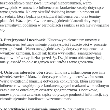
bezpieczeństwo finansowe i uniknąć nieporozumień, warto
uwzględnić w umowie z influencerem konkretne zasady dotyczące
wynagrodzenia. Należy określić dokładną kwotę lub procent od
sprzedaży, który będzie przysługiwał influencerowi, oraz terminy
płatności. Ważne jest również uwzględnienie klauzuli dotyczącej
ewentualnych opóźnień w płatnościach i sankcji za ich niewywiązanie
się.
3. Przejrzystość i uczciwość
: Kluczowym elementem umowy z
influencerem jest zapewnienie przejrzystości i uczciwości w procesie
wynagradzania. Warto uwzględnić zasady dotyczące raportowania
wyników kampanii, takich jak liczba wyświetleń, zaangażowanie
użytkowników czy liczba sprzedaży. Dzięki temu obie strony będą
miały jasność co do osiąganych rezultatów i wynagrodzenia.
4. Ochrona interesów obu stron
: Umowa z influencerem powinna
również zawierać klauzule dotyczące ochrony interesów obu stron.
Warto uwzględnić klauzulę dotyczącą konkurencji, która zabrania
influencerowi współpracy z konkurencyjnymi markami w określonym
czasie lub w określonym obszarze geograficznym. Dodatkowo,
umowa powinna zawierać zapisy dotyczące poufności informacji, aby
chronić tajemnice handlowe i wizerunek marki.
5. Modyfikacje i rozwiązanie umowy
: W przypadku zmiany