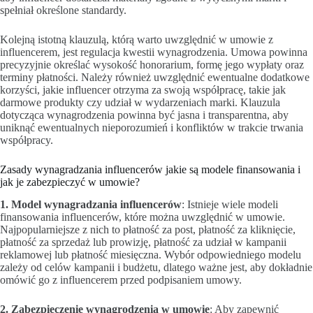
spełniał określone standardy.
Kolejną istotną klauzulą, którą warto uwzględnić w umowie z
influencerem, jest regulacja kwestii wynagrodzenia. Umowa powinna
precyzyjnie określać wysokość honorarium, formę jego wypłaty oraz
terminy płatności. Należy również uwzględnić ewentualne dodatkowe
korzyści, jakie influencer otrzyma za swoją współpracę, takie jak
darmowe produkty czy udział w wydarzeniach marki. Klauzula
dotycząca wynagrodzenia powinna być jasna i transparentna, aby
uniknąć ewentualnych nieporozumień i konfliktów w trakcie trwania
współpracy.
Zasady wynagradzania influencerów jakie są modele finansowania i
jak je zabezpieczyć w umowie?
1. Model wynagradzania influencerów
: Istnieje wiele modeli
finansowania influencerów, które można uwzględnić w umowie.
Najpopularniejsze z nich to płatność za post, płatność za kliknięcie,
płatność za sprzedaż lub prowizję, płatność za udział w kampanii
reklamowej lub płatność miesięczna. Wybór odpowiedniego modelu
zależy od celów kampanii i budżetu, dlatego ważne jest, aby dokładnie
omówić go z influencerem przed podpisaniem umowy.
2. Zabezpieczenie wynagrodzenia w umowie
: Aby zapewnić