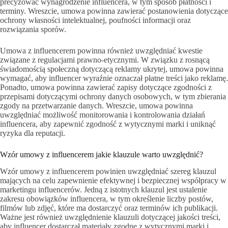
precyzować wynagrodzenie influencera, w tym sposób płatności i
terminy. Wreszcie, umowa powinna zawierać postanowienia dotyczące
ochrony własności intelektualnej, poufności informacji oraz
rozwiązania sporów.
Umowa z influencerem powinna również uwzględniać kwestie
związane z regulacjami prawno-etycznymi. W związku z rosnącą
świadomością społeczną dotyczącą reklamy ukrytej, umowa powinna
wymagać, aby influencer wyraźnie oznaczał płatne treści jako reklamę.
Ponadto, umowa powinna zawierać zapisy dotyczące zgodności z
przepisami dotyczącymi ochrony danych osobowych, w tym zbierania
zgody na przetwarzanie danych. Wreszcie, umowa powinna
uwzględniać możliwość monitorowania i kontrolowania działań
influencera, aby zapewnić zgodność z wytycznymi marki i uniknąć
ryzyka dla reputacji.
Wzór umowy z influencerem jakie klauzule warto uwzględnić?
Wzór umowy z influencerem powinien uwzględniać szereg klauzul
mających na celu zapewnienie efektywnej i bezpiecznej współpracy w
marketingu influencerów. Jedną z istotnych klauzul jest ustalenie
zakresu obowiązków influencera, w tym określenie liczby postów,
filmów lub zdjęć, które ma dostarczyć oraz terminów ich publikacji.
Ważne jest również uwzględnienie klauzuli dotyczącej jakości treści,
aby influencer dostarczał materiały zgodne z wytycznymi marki i