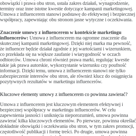
obowiązki i prawa obu stron, ustala zakres działań, wynagrodzenie,
terminy oraz inne istotne kwestie dotyczące kampanii marketingowej.
Umowa z influencerem stanowi podstawę do efektywnej i bezpiecznej
współpracy, zapewniając obu stronom jasne wytyczne i oczekiwania.
Znaczenie umowy z influencerem w kontekście marketingu
influencerów:
Umowa z influencerem ma ogromne znaczenie dla
skutecznej kampanii marketingowej. Dzięki niej marka ma pewność,
że influencer będzie działał zgodnie z jej wartościami i wizerunkiem,
co przekłada się na większe zaufanie i wiarygodność w oczach
odbiorców. Umowa chroni również prawa marki, regulując kwestie
takie jak prawa autorskie, wykorzystanie wizerunku czy poufność
informacji. Dzięki temu, umowa z influencerem stanowi nie tylko
zabezpieczenie interesów obu stron, ale również klucz do osiągnięcia
pozytywnych rezultatów w marketingu influencerów.
Kluczowe elementy umowy z influencerem co powinna zawierać?
Umowa z influencerem jest kluczowym elementem efektywnej i
bezpiecznej współpracy w marketingu influencerów. W celu
zapewnienia jasności i uniknięcia nieporozumień, umowa powinna
zawierać kilka kluczowych elementów. Po pierwsze, powinna określać
dokładnie obowiązki i oczekiwania obu stron, w tym zakres promocji,
częstotliwość publikacji i formę treści. Po drugie, umowa powinna