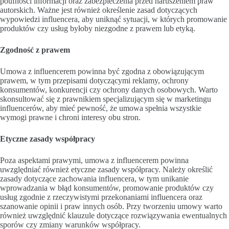
poufności informacji oraz zabezpieczenia przed naruszeniem praw
autorskich. Ważne jest również określenie zasad dotyczących
wypowiedzi influencera, aby uniknąć sytuacji, w których promowanie
produktów czy usług byłoby niezgodne z prawem lub etyką.
Zgodność z prawem
Umowa z influencerem powinna być zgodna z obowiązującym
prawem, w tym przepisami dotyczącymi reklamy, ochrony
konsumentów, konkurencji czy ochrony danych osobowych. Warto
skonsultować się z prawnikiem specjalizującym się w marketingu
influencerów, aby mieć pewność, że umowa spełnia wszystkie
wymogi prawne i chroni interesy obu stron.
Etyczne zasady współpracy
Poza aspektami prawymi, umowa z influencerem powinna
uwzględniać również etyczne zasady współpracy. Należy określić
zasady dotyczące zachowania influencera, w tym unikanie
wprowadzania w błąd konsumentów, promowanie produktów czy
usług zgodnie z rzeczywistymi przekonaniami influencera oraz
szanowanie opinii i praw innych osób. Przy tworzeniu umowy warto
również uwzględnić klauzule dotyczące rozwiązywania ewentualnych
sporów czy zmiany warunków współpracy.