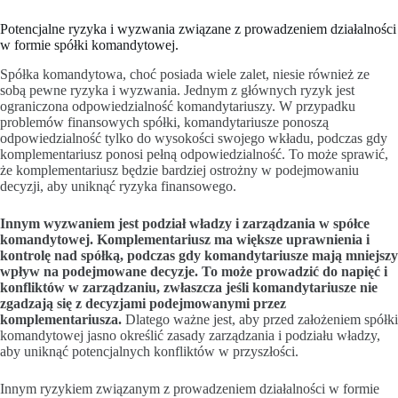
Potencjalne ryzyka i wyzwania związane z prowadzeniem działalności
w formie spółki komandytowej.
Spółka komandytowa, choć posiada wiele zalet, niesie również ze
sobą pewne ryzyka i wyzwania. Jednym z głównych ryzyk jest
ograniczona odpowiedzialność komandytariuszy. W przypadku
problemów finansowych spółki, komandytariusze ponoszą
odpowiedzialność tylko do wysokości swojego wkładu, podczas gdy
komplementariusz ponosi pełną odpowiedzialność. To może sprawić,
że komplementariusz będzie bardziej ostrożny w podejmowaniu
decyzji, aby uniknąć ryzyka finansowego.
Innym wyzwaniem jest podział władzy i zarządzania w spółce
komandytowej. Komplementariusz ma większe uprawnienia i
kontrolę nad spółką, podczas gdy komandytariusze mają mniejszy
wpływ na podejmowane decyzje. To może prowadzić do napięć i
konfliktów w zarządzaniu, zwłaszcza jeśli komandytariusze nie
zgadzają się z decyzjami podejmowanymi przez
komplementariusza.
Dlatego ważne jest, aby przed założeniem spółki
komandytowej jasno określić zasady zarządzania i podziału władzy,
aby uniknąć potencjalnych konfliktów w przyszłości.
Innym ryzykiem związanym z prowadzeniem działalności w formie