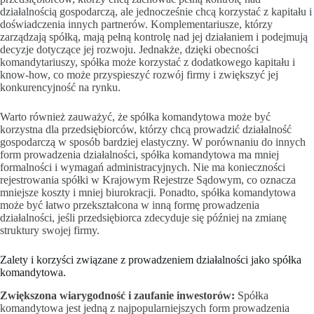
działalnością gospodarczą, ale jednocześnie chcą korzystać z kapitału i
doświadczenia innych partnerów. Komplementariusze, którzy
zarządzają spółką, mają pełną kontrolę nad jej działaniem i podejmują
decyzje dotyczące jej rozwoju. Jednakże, dzięki obecności
komandytariuszy, spółka może korzystać z dodatkowego kapitału i
know-how, co może przyspieszyć rozwój firmy i zwiększyć jej
konkurencyjność na rynku.
Warto również zauważyć, że spółka komandytowa może być
korzystna dla przedsiębiorców, którzy chcą prowadzić działalność
gospodarczą w sposób bardziej elastyczny. W porównaniu do innych
form prowadzenia działalności, spółka komandytowa ma mniej
formalności i wymagań administracyjnych. Nie ma konieczności
rejestrowania spółki w Krajowym Rejestrze Sądowym, co oznacza
mniejsze koszty i mniej biurokracji. Ponadto, spółka komandytowa
może być łatwo przekształcona w inną formę prowadzenia
działalności, jeśli przedsiębiorca zdecyduje się później na zmianę
struktury swojej firmy.
Zalety i korzyści związane z prowadzeniem działalności jako spółka
komandytowa.
Zwiększona wiarygodność i zaufanie inwestorów:
Spółka
komandytowa jest jedną z najpopularniejszych form prowadzenia