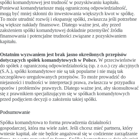
spółki komandytowej jest trudność w pozyskiwaniu kapitału.
Ponieważ komandytariusze mają ograniczoną odpowiedzialność,
mogą być mniej skłonni do inwestowania większych kwot w spółkę.
To może utrudnić rozwój i ekspansję spółki, zwłaszcza jeśli potrzebne
są większe nakłady finansowe. Dlatego ważne jest, aby przed
założeniem spółki komandytowej dokładnie przemyśleć źródła
finansowania i potencjalne trudności związane z pozyskiwaniem
kapitału.
Ostatnim wyzwaniem jest brak jasno określonych przepisów
dotyczących spółek komandytowych w Polsce.
W przeciwieństwie
do spółek z ograniczoną odpowiedzialnością (sp. z o.o.) czy akcyjnych
(S.A.), spółki komandytowe nie są tak popularne i nie mają tak
szczegółowo uregulowanych przepisów. To może prowadzić do
niejasności i trudności w interpretacji prawa, zwłaszcza w przypadku
sporów i problemów prawnych. Dlatego ważne jest, aby skonsultować
się z prawnikiem specjalizującym się w spółkach komandytowych
przed podjęciem decyzji o założeniu takiej spółki.
Podsumowanie
Spółka komandytowa to forma prowadzenia działalności
gospodarczej, która ma wiele zalet. Jeśli chcesz mieć partnera, który
wniesie kapitał, ale nie będzie angażował się w codzienne zarządzanie