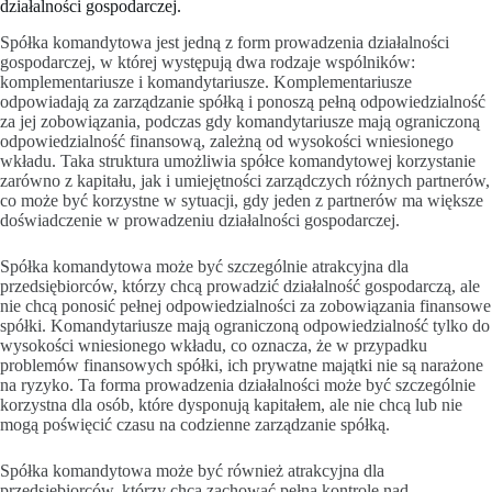
działalności gospodarczej.
Spółka komandytowa jest jedną z form prowadzenia działalności
gospodarczej, w której występują dwa rodzaje wspólników:
komplementariusze i komandytariusze. Komplementariusze
odpowiadają za zarządzanie spółką i ponoszą pełną odpowiedzialność
za jej zobowiązania, podczas gdy komandytariusze mają ograniczoną
odpowiedzialność finansową, zależną od wysokości wniesionego
wkładu. Taka struktura umożliwia spółce komandytowej korzystanie
zarówno z kapitału, jak i umiejętności zarządczych różnych partnerów,
co może być korzystne w sytuacji, gdy jeden z partnerów ma większe
doświadczenie w prowadzeniu działalności gospodarczej.
Spółka komandytowa może być szczególnie atrakcyjna dla
przedsiębiorców, którzy chcą prowadzić działalność gospodarczą, ale
nie chcą ponosić pełnej odpowiedzialności za zobowiązania finansowe
spółki. Komandytariusze mają ograniczoną odpowiedzialność tylko do
wysokości wniesionego wkładu, co oznacza, że w przypadku
problemów finansowych spółki, ich prywatne majątki nie są narażone
na ryzyko. Ta forma prowadzenia działalności może być szczególnie
korzystna dla osób, które dysponują kapitałem, ale nie chcą lub nie
mogą poświęcić czasu na codzienne zarządzanie spółką.
Spółka komandytowa może być również atrakcyjna dla
przedsiębiorców, którzy chcą zachować pełną kontrolę nad