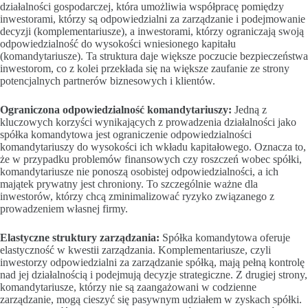
działalności gospodarczej, która umożliwia współpracę pomiędzy
inwestorami, którzy są odpowiedzialni za zarządzanie i podejmowanie
decyzji (komplementariusze), a inwestorami, którzy ograniczają swoją
odpowiedzialność do wysokości wniesionego kapitału
(komandytariusze). Ta struktura daje większe poczucie bezpieczeństwa
inwestorom, co z kolei przekłada się na większe zaufanie ze strony
potencjalnych partnerów biznesowych i klientów.
Ograniczona odpowiedzialność komandytariuszy:
Jedną z
kluczowych korzyści wynikających z prowadzenia działalności jako
spółka komandytowa jest ograniczenie odpowiedzialności
komandytariuszy do wysokości ich wkładu kapitałowego. Oznacza to,
że w przypadku problemów finansowych czy roszczeń wobec spółki,
komandytariusze nie ponoszą osobistej odpowiedzialności, a ich
majątek prywatny jest chroniony. To szczególnie ważne dla
inwestorów, którzy chcą zminimalizować ryzyko związanego z
prowadzeniem własnej firmy.
Elastyczne struktury zarządzania:
Spółka komandytowa oferuje
elastyczność w kwestii zarządzania. Komplementariusze, czyli
inwestorzy odpowiedzialni za zarządzanie spółką, mają pełną kontrolę
nad jej działalnością i podejmują decyzje strategiczne. Z drugiej strony,
komandytariusze, którzy nie są zaangażowani w codzienne
zarządzanie, mogą cieszyć się pasywnym udziałem w zyskach spółki.