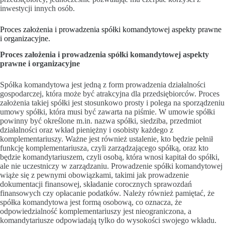
inwestycji innych osób.
Proces założenia i prowadzenia spółki komandytowej aspekty prawne
i organizacyjne.
Proces założenia i prowadzenia spółki komandytowej aspekty
prawne i organizacyjne
Spółka komandytowa jest jedną z form prowadzenia działalności
gospodarczej, która może być atrakcyjna dla przedsiębiorców. Proces
założenia takiej spółki jest stosunkowo prosty i polega na sporządzeniu
umowy spółki, która musi być zawarta na piśmie. W umowie spółki
powinny być określone m.in. nazwa spółki, siedziba, przedmiot
działalności oraz wkład pieniężny i osobisty każdego z
komplementariuszy. Ważne jest również ustalenie, kto będzie pełnił
funkcję komplementariusza, czyli zarządzającego spółką, oraz kto
będzie komandytariuszem, czyli osobą, która wnosi kapitał do spółki,
ale nie uczestniczy w zarządzaniu. Prowadzenie spółki komandytowej
wiąże się z pewnymi obowiązkami, takimi jak prowadzenie
dokumentacji finansowej, składanie corocznych sprawozdań
finansowych czy opłacanie podatków. Należy również pamiętać, że
spółka komandytowa jest formą osobową, co oznacza, że
odpowiedzialność komplementariuszy jest nieograniczona, a
komandytariusze odpowiadają tylko do wysokości swojego wkładu.