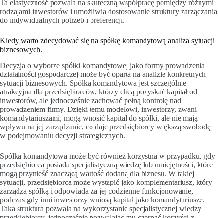
Ta elastyczność pozwala na skuteczną współpracę pomiędzy różnymi
rodzajami inwestorów i umożliwia dostosowanie struktury zarządzania
do indywidualnych potrzeb i preferencji.
Kiedy warto zdecydować się na spółkę komandytową analiza sytuacji
biznesowych.
Decyzja o wyborze spółki komandytowej jako formy prowadzenia
działalności gospodarczej może być oparta na analizie konkretnych
sytuacji biznesowych. Spółka komandytowa jest szczególnie
atrakcyjna dla przedsiębiorców, którzy chcą pozyskać kapitał od
inwestorów, ale jednocześnie zachować pełną kontrolę nad
prowadzeniem firmy. Dzięki temu modelowi, inwestorzy, zwani
komandytariuszami, mogą wnosić kapitał do spółki, ale nie mają
wpływu na jej zarządzanie, co daje przedsiębiorcy większą swobodę
w podejmowaniu decyzji strategicznych.
Spółka komandytowa może być również korzystna w przypadku, gdy
przedsiębiorca posiada specjalistyczną wiedzę lub umiejętności, które
mogą przynieść znaczącą wartość dodaną dla biznesu. W takiej
sytuacji, przedsiębiorca może wystąpić jako komplementariusz, który
zarządza spółką i odpowiada za jej codzienne funkcjonowanie,
podczas gdy inni inwestorzy wniosą kapitał jako komandytariusze.
Taka struktura pozwala na wykorzystanie specjalistycznej wiedzy
przedsiębiorcy, jednocześnie pozwalając mu czerpać korzyści z