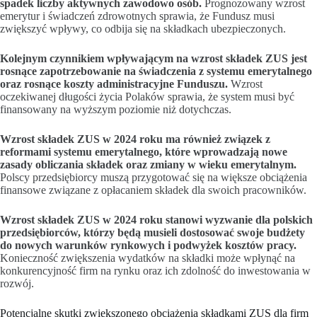
spadek liczby aktywnych zawodowo osób.
Prognozowany wzrost
emerytur i świadczeń zdrowotnych sprawia, że Fundusz musi
zwiększyć wpływy, co odbija się na składkach ubezpieczonych.
Kolejnym czynnikiem wpływającym na wzrost składek ZUS jest
rosnące zapotrzebowanie na świadczenia z systemu emerytalnego
oraz rosnące koszty administracyjne Funduszu.
Wzrost
oczekiwanej długości życia Polaków sprawia, że system musi być
finansowany na wyższym poziomie niż dotychczas.
Wzrost składek ZUS w 2024 roku ma również związek z
reformami systemu emerytalnego, które wprowadzają nowe
zasady obliczania składek oraz zmiany w wieku emerytalnym.
Polscy przedsiębiorcy muszą przygotować się na większe obciążenia
finansowe związane z opłacaniem składek dla swoich pracowników.
Wzrost składek ZUS w 2024 roku stanowi wyzwanie dla polskich
przedsiębiorców, którzy będą musieli dostosować swoje budżety
do nowych warunków rynkowych i podwyżek kosztów pracy.
Konieczność zwiększenia wydatków na składki może wpłynąć na
konkurencyjność firm na rynku oraz ich zdolność do inwestowania w
rozwój.
Potencjalne skutki zwiększonego obciążenia składkami ZUS dla firm