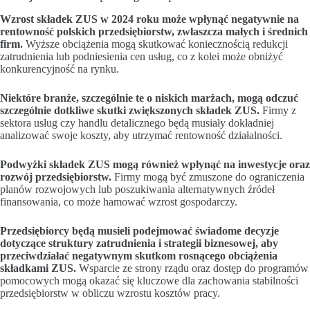
Wzrost składek ZUS w 2024 roku może wpłynąć negatywnie na
rentowność polskich przedsiębiorstw, zwłaszcza małych i średnich
firm.
Wyższe obciążenia mogą skutkować koniecznością redukcji
zatrudnienia lub podniesienia cen usług, co z kolei może obniżyć
konkurencyjność na rynku.
Niektóre branże, szczególnie te o niskich marżach, mogą odczuć
szczególnie dotkliwe skutki zwiększonych składek ZUS.
Firmy z
sektora usług czy handlu detalicznego będą musiały dokładniej
analizować swoje koszty, aby utrzymać rentowność działalności.
Podwyżki składek ZUS mogą również wpłynąć na inwestycje oraz
rozwój przedsiębiorstw.
Firmy mogą być zmuszone do ograniczenia
planów rozwojowych lub poszukiwania alternatywnych źródeł
finansowania, co może hamować wzrost gospodarczy.
Przedsiębiorcy będą musieli podejmować świadome decyzje
dotyczące struktury zatrudnienia i strategii biznesowej, aby
przeciwdziałać negatywnym skutkom rosnącego obciążenia
składkami ZUS.
Wsparcie ze strony rządu oraz dostęp do programów
pomocowych mogą okazać się kluczowe dla zachowania stabilności
przedsiębiorstw w obliczu wzrostu kosztów pracy.