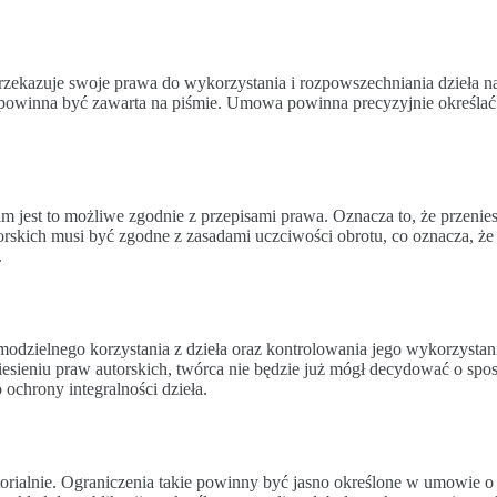
przekazuje swoje prawa do wykorzystania i rozpowszechniania dzieła n
powinna być zawarta na piśmie. Umowa powinna precyzyjnie określać 
kim jest to możliwe zgodnie z przepisami prawa. Oznacza to, że przeni
utorskich musi być zgodne z zasadami uczciwości obrotu, co oznacza, ż
.
modzielnego korzystania z dzieła oraz kontrolowania jego wykorzystan
esieniu praw autorskich, twórca nie będzie już mógł decydować o sposo
ochrony integralności dzieła.
torialnie. Ograniczenia takie powinny być jasno określone w umowie o 