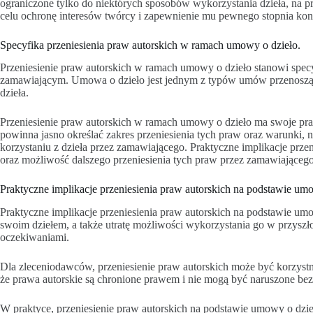
ograniczone tylko do niektórych sposobów wykorzystania dzieła, na p
celu ochronę interesów twórcy i zapewnienie mu pewnego stopnia kont
Specyfika przeniesienia praw autorskich w ramach umowy o dzieło.
Przeniesienie praw autorskich w ramach umowy o dzieło stanowi specy
zamawiającym. Umowa o dzieło jest jednym z typów umów przenoszący
dzieła.
Przeniesienie praw autorskich w ramach umowy o dzieło ma swoje praw
powinna jasno określać zakres przeniesienia tych praw oraz warunki, 
korzystaniu z dzieła przez zamawiającego. Praktyczne implikacje prz
oraz możliwość dalszego przeniesienia tych praw przez zamawiająceg
Praktyczne implikacje przeniesienia praw autorskich na podstawie umo
Praktyczne implikacje przeniesienia praw autorskich na podstawie umo
swoim dziełem, a także utratę możliwości wykorzystania go w przyszło
oczekiwaniami.
Dla zleceniodawców, przeniesienie praw autorskich może być korzyst
że prawa autorskie są chronione prawem i nie mogą być naruszone bez
W praktyce, przeniesienie praw autorskich na podstawie umowy o dzi