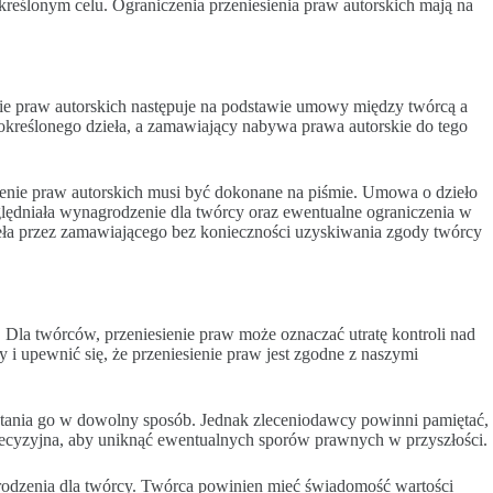
reślonym celu. Ograniczenia przeniesienia praw autorskich mają na
nie praw autorskich następuje na podstawie umowy między twórcą a
kreślonego dzieła, a zamawiający nabywa prawa autorskie do tego
sienie praw autorskich musi być dokonane na piśmie. Umowa o dzieło
zględniała wynagrodzenie dla twórcy oraz ewentualne ograniczenia w
ieła przez zamawiającego bez konieczności uzyskiwania zgody twórcy
. Dla twórców, przeniesienie praw może oznaczać utratę kontroli nad
i upewnić się, że przeniesienie praw jest zgodne z naszymi
stania go w dowolny sposób. Jednak zleceniodawcy powinni pamiętać,
precyzyjna, aby uniknąć ewentualnych sporów prawnych w przyszłości.
grodzenia dla twórcy. Twórca powinien mieć świadomość wartości