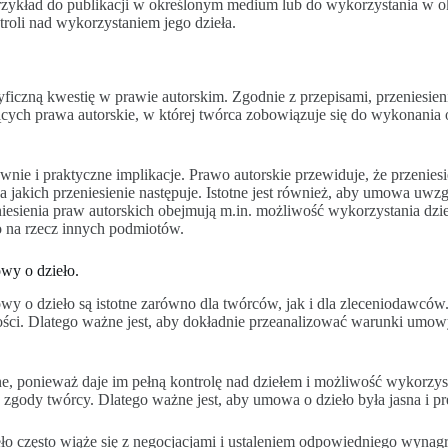
rzykład do publikacji w określonym medium lub do wykorzystania w ok
roli nad wykorzystaniem jego dzieła.
ficzną kwestię w prawie autorskim. Zgodnie z przepisami, przeniesie
ch prawa autorskie, w której twórca zobowiązuje się do wykonania o
nie i praktyczne implikacje. Prawo autorskie przewiduje, że przenie
na jakich przeniesienie następuje. Istotne jest również, aby umowa uw
eniesienia praw autorskich obejmują m.in. możliwość wykorzystania dz
o na rzecz innych podmiotów.
wy o dzieło.
wy o dzieło są istotne zarówno dla twórców, jak i dla zleceniodawców
ści. Dlatego ważne jest, aby dokładnie przeanalizować warunki umowy 
ne, ponieważ daje im pełną kontrolę nad dziełem i możliwość wykorzy
 zgody twórcy. Dlatego ważne jest, aby umowa o dzieło była jasna i 
eło często wiąże się z negocjacjami i ustaleniem odpowiedniego wyna