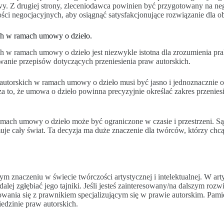
mowy. Z drugiej strony, zleceniodawca powinien być przygotowany na n
ści negocjacyjnych, aby osiągnąć satysfakcjonujące rozwiązanie dla ob
ch w ramach umowy o dzieło.
w ramach umowy o dzieło jest niezwykle istotna dla zrozumienia prakt
owanie przepisów dotyczących przeniesienia praw autorskich.
autorskich w ramach umowy o dzieło musi być jasno i jednoznacznie o
a to, że umowa o dzieło powinna precyzyjnie określać zakres przenie
mach umowy o dzieło może być ograniczone w czasie i przestrzeni. Sąd 
jmuje cały świat. Ta decyzja ma duże znaczenie dla twórców, którzy c
ym znaczeniu w świecie twórczości artystycznej i intelektualnej. W ar
 dalej zgłębiać jego tajniki. Jeśli jesteś zainteresowany/na dalszym r
wania się z prawnikiem specjalizującym się w prawie autorskim. Pamię
edzinie praw autorskich.