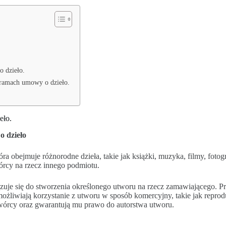
o dzieło.
 ramach umowy o dzieło.
eło.
o dzieło
óra obejmuje różnorodne dzieła, takie jak książki, muzyka, filmy, foto
órcy na rzecz innego podmiotu.
uje się do stworzenia określonego utworu na rzecz zamawiającego. 
ożliwiają korzystanie z utworu w sposób komercyjny, takie jak repro
 twórcy oraz gwarantują mu prawo do autorstwa utworu.