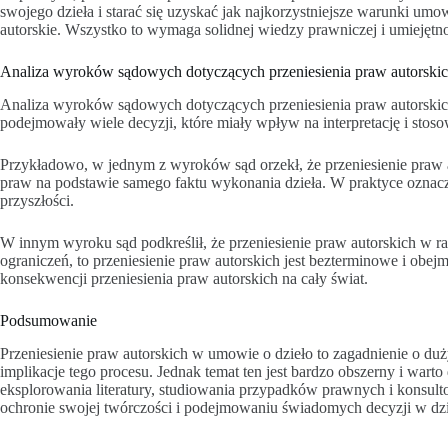
swojego dzieła i starać się uzyskać jak najkorzystniejsze warunki u
autorskie. Wszystko to wymaga solidnej wiedzy prawniczej i umiejętno
Analiza wyroków sądowych dotyczących przeniesienia praw autorski
Analiza wyroków sądowych dotyczących przeniesienia praw autorskich 
podejmowały wiele decyzji, które miały wpływ na interpretację i stos
Przykładowo, w jednym z wyroków sąd orzekł, że przeniesienie praw 
praw na podstawie samego faktu wykonania dzieła. W praktyce oznacz
przyszłości.
W innym wyroku sąd podkreślił, że przeniesienie praw autorskich w ra
ograniczeń, to przeniesienie praw autorskich jest bezterminowe i obe
konsekwencji przeniesienia praw autorskich na cały świat.
Podsumowanie
Przeniesienie praw autorskich w umowie o dzieło to zagadnienie o duż
implikacje tego procesu. Jednak temat ten jest bardzo obszerny i warto
eksplorowania literatury, studiowania przypadków prawnych i konsulto
ochronie swojej twórczości i podejmowaniu świadomych decyzji w dzi