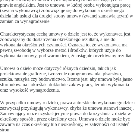
prawie angielskim. Jest to umowa, w której osoba wykonująca pracę
(zwana wykonawcą) zobowiązuje się do wykonania określonego
dzieła lub usługi dla drugiej strony umowy (zwanej zamawiającym) w
zamian za wynagrodzenie.
Charakterystyczną cechą umowy o dzieło jest to, że wykonawca jest
zobowiązany do dostarczenia określonego rezultatu, a nie do
wykonania określonych czynności. Oznacza to, że wykonawca ma
pewną swobodę w wyborze metod i środków, których użyje do
wykonania umowy, pod warunkiem, że osiągnie oczekiwany rezultat.
Umowa o dzieło może dotyczyć różnych dziedzin, takich jak
projektowanie graficzne, tworzenie oprogramowania, pisarstwo,
sztuka, muzyka czy budownictwo. Istotne jest, aby umowa była jasno
sformułowana i określała dokładnie zakres pracy, termin wykonania
oraz wysokość wynagrodzenia.
W przypadku umowy o dzieło, prawa autorskie do wykonanego dzieła
zazwyczaj przysługują wykonawcy, chyba że umowa stanowi inaczej.
Zamawiający może uzyskać jedynie prawa do korzystania z dzieła w
określony sposób i przez określony czas. Umowa o dzieło może być
zawarta na czas określony lub nieokreślony, w zależności od ustaleń
stron.