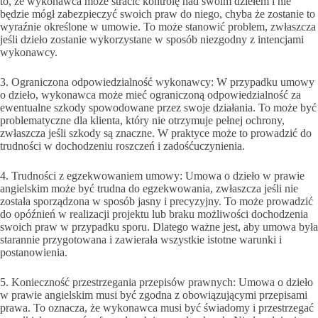
to, że wykonawca może stracić kontrolę nad swoim dziełem i nie
będzie mógł zabezpieczyć swoich praw do niego, chyba że zostanie to
wyraźnie określone w umowie. To może stanowić problem, zwłaszcza
jeśli dzieło zostanie wykorzystane w sposób niezgodny z intencjami
wykonawcy.
3. Ograniczona odpowiedzialność wykonawcy: W przypadku umowy
o dzieło, wykonawca może mieć ograniczoną odpowiedzialność za
ewentualne szkody spowodowane przez swoje działania. To może być
problematyczne dla klienta, który nie otrzymuje pełnej ochrony,
zwłaszcza jeśli szkody są znaczne. W praktyce może to prowadzić do
trudności w dochodzeniu roszczeń i zadośćuczynienia.
4. Trudności z egzekwowaniem umowy: Umowa o dzieło w prawie
angielskim może być trudna do egzekwowania, zwłaszcza jeśli nie
została sporządzona w sposób jasny i precyzyjny. To może prowadzić
do opóźnień w realizacji projektu lub braku możliwości dochodzenia
swoich praw w przypadku sporu. Dlatego ważne jest, aby umowa była
starannie przygotowana i zawierała wszystkie istotne warunki i
postanowienia.
5. Konieczność przestrzegania przepisów prawnych: Umowa o dzieło
w prawie angielskim musi być zgodna z obowiązującymi przepisami
prawa. To oznacza, że wykonawca musi być świadomy i przestrzegać