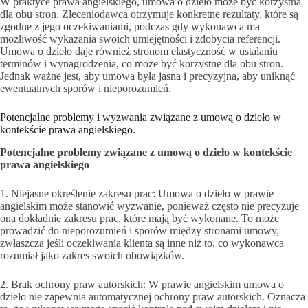
W praktyce prawa angielskiego, umowa o dzieło może być korzystna
dla obu stron. Zleceniodawca otrzymuje konkretne rezultaty, które są
zgodne z jego oczekiwaniami, podczas gdy wykonawca ma
możliwość wykazania swoich umiejętności i zdobycia referencji.
Umowa o dzieło daje również stronom elastyczność w ustalaniu
terminów i wynagrodzenia, co może być korzystne dla obu stron.
Jednak ważne jest, aby umowa była jasna i precyzyjna, aby uniknąć
ewentualnych sporów i nieporozumień.
Potencjalne problemy i wyzwania związane z umową o dzieło w
kontekście prawa angielskiego.
Potencjalne problemy związane z umową o dzieło w kontekście
prawa angielskiego
1. Niejasne określenie zakresu prac: Umowa o dzieło w prawie
angielskim może stanowić wyzwanie, ponieważ często nie precyzuje
ona dokładnie zakresu prac, które mają być wykonane. To może
prowadzić do nieporozumień i sporów między stronami umowy,
zwłaszcza jeśli oczekiwania klienta są inne niż to, co wykonawca
rozumiał jako zakres swoich obowiązków.
2. Brak ochrony praw autorskich: W prawie angielskim umowa o
dzieło nie zapewnia automatycznej ochrony praw autorskich. Oznacza