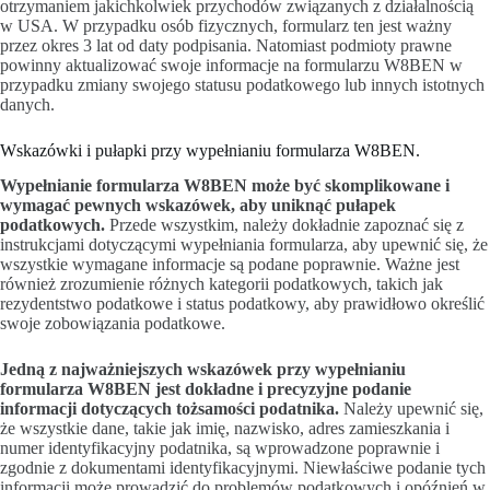
otrzymaniem jakichkolwiek przychodów związanych z działalnością
w USA. W przypadku osób fizycznych, formularz ten jest ważny
przez okres 3 lat od daty podpisania. Natomiast podmioty prawne
powinny aktualizować swoje informacje na formularzu W8BEN w
przypadku zmiany swojego statusu podatkowego lub innych istotnych
danych.
Wskazówki i pułapki przy wypełnianiu formularza W8BEN.
Wypełnianie formularza W8BEN może być skomplikowane i
wymagać pewnych wskazówek, aby uniknąć pułapek
podatkowych.
Przede wszystkim, należy dokładnie zapoznać się z
instrukcjami dotyczącymi wypełniania formularza, aby upewnić się, że
wszystkie wymagane informacje są podane poprawnie. Ważne jest
również zrozumienie różnych kategorii podatkowych, takich jak
rezydentstwo podatkowe i status podatkowy, aby prawidłowo określić
swoje zobowiązania podatkowe.
Jedną z najważniejszych wskazówek przy wypełnianiu
formularza W8BEN jest dokładne i precyzyjne podanie
informacji dotyczących tożsamości podatnika.
Należy upewnić się,
że wszystkie dane, takie jak imię, nazwisko, adres zamieszkania i
numer identyfikacyjny podatnika, są wprowadzone poprawnie i
zgodnie z dokumentami identyfikacyjnymi. Niewłaściwe podanie tych
informacji może prowadzić do problemów podatkowych i opóźnień w