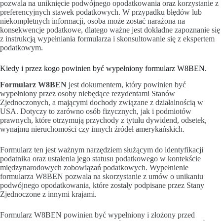
pozwala na uniknięcie podwójnego opodatkowania oraz korzystanie z
preferencyjnych stawek podatkowych. W przypadku błędów lub
niekompletnych informacji, osoba może zostać narażona na
konsekwencje podatkowe, dlatego ważne jest dokładne zapoznanie się
z instrukcją wypełniania formularza i skonsultowanie się z ekspertem
podatkowym.
Kiedy i przez kogo powinien być wypełniony formularz W8BEN.
Formularz W8BEN
jest dokumentem, który powinien być
wypełniony przez osoby niebędące rezydentami Stanów
Zjednoczonych, a mającymi dochody związane z działalnością w
USA. Dotyczy to zarówno osób fizycznych, jak i podmiotów
prawnych, które otrzymują przychody z tytułu dywidend, odsetek,
wynajmu nieruchomości czy innych źródeł amerykańskich.
Formularz ten jest ważnym narzędziem służącym do identyfikacji
podatnika oraz ustalenia jego statusu podatkowego w kontekście
międzynarodowych zobowiązań podatkowych. Wypełnienie
formularza W8BEN pozwala na skorzystanie z umów o unikaniu
podwójnego opodatkowania, które zostały podpisane przez Stany
Zjednoczone z innymi krajami.
Formularz W8BEN powinien być wypełniony i złożony przed