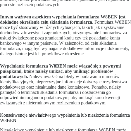
procesie rozliczeń podatkowych.
Innym ważnym aspektem wypełniania formularza W8BEN jest
dokładne określenie celu składania formularza.
Formularz W8BEN
może być stosowany w różnych sytuacjach, takich jak uzyskiwanie
dochodów z inwestycji zagranicznych, otrzymywanie honorariów za
usługi świadczone poza granicami kraju czy też posiadanie konta
bankowego w innym państwie. W zależności od celu składania
formularza, mogą być wymagane dodatkowe informacje i dokumenty,
dlatego istotne jest ich prawidłowe określenie.
Wypełnianie formularza W8BEN może wiązać się z pewnymi
pułapkami, które należy unikać, aby uniknąć problemów
podatkowych.
Należy uważać na błędy w podawaniu numerów
identyfikacyjnych, nieprecyzyjne informacje dotyczące rezydentstwa
podatkowego oraz nieaktualne dane kontaktowe. Ponadto, należy
pamiętać o terminach składania formularza i dostarczenia go
odpowiednim organom podatkowym, aby uniknąć konsekwencji
związanych z nieterminowym rozliczeniem podatkowym.
Konsekwencje niewłaściwego wypełnienia lub niezłożenia formularza
W8BEN.
Niewłaściwe wypełnienie lub niezłożenie formularza W8BEN może