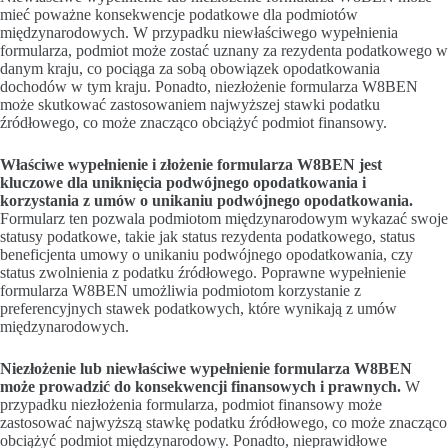
mieć poważne konsekwencje podatkowe dla podmiotów
międzynarodowych. W przypadku niewłaściwego wypełnienia
formularza, podmiot może zostać uznany za rezydenta podatkowego w
danym kraju, co pociąga za sobą obowiązek opodatkowania
dochodów w tym kraju. Ponadto, niezłożenie formularza W8BEN
może skutkować zastosowaniem najwyższej stawki podatku
źródłowego, co może znacząco obciążyć podmiot finansowy.
Właściwe wypełnienie i złożenie formularza W8BEN jest
kluczowe dla uniknięcia podwójnego opodatkowania i
korzystania z umów o unikaniu podwójnego opodatkowania.
Formularz ten pozwala podmiotom międzynarodowym wykazać swoje
statusy podatkowe, takie jak status rezydenta podatkowego, status
beneficjenta umowy o unikaniu podwójnego opodatkowania, czy
status zwolnienia z podatku źródłowego. Poprawne wypełnienie
formularza W8BEN umożliwia podmiotom korzystanie z
preferencyjnych stawek podatkowych, które wynikają z umów
międzynarodowych.
Niezłożenie lub niewłaściwe wypełnienie formularza W8BEN
może prowadzić do konsekwencji finansowych i prawnych.
W
przypadku niezłożenia formularza, podmiot finansowy może
zastosować najwyższą stawkę podatku źródłowego, co może znacząco
obciążyć podmiot międzynarodowy. Ponadto, nieprawidłowe