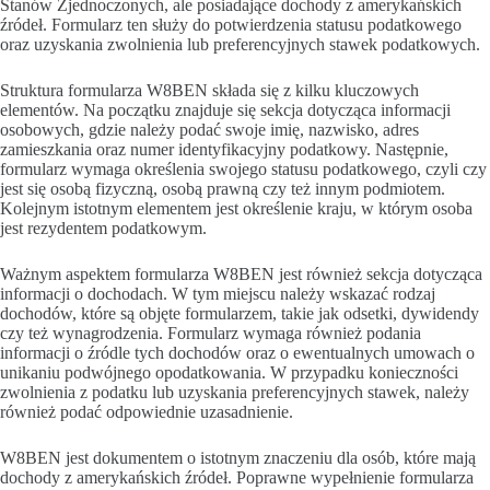
Stanów Zjednoczonych, ale posiadające dochody z amerykańskich
źródeł. Formularz ten służy do potwierdzenia statusu podatkowego
oraz uzyskania zwolnienia lub preferencyjnych stawek podatkowych.
Struktura formularza W8BEN składa się z kilku kluczowych
elementów. Na początku znajduje się sekcja dotycząca informacji
osobowych, gdzie należy podać swoje imię, nazwisko, adres
zamieszkania oraz numer identyfikacyjny podatkowy. Następnie,
formularz wymaga określenia swojego statusu podatkowego, czyli czy
jest się osobą fizyczną, osobą prawną czy też innym podmiotem.
Kolejnym istotnym elementem jest określenie kraju, w którym osoba
jest rezydentem podatkowym.
Ważnym aspektem formularza W8BEN jest również sekcja dotycząca
informacji o dochodach. W tym miejscu należy wskazać rodzaj
dochodów, które są objęte formularzem, takie jak odsetki, dywidendy
czy też wynagrodzenia. Formularz wymaga również podania
informacji o źródle tych dochodów oraz o ewentualnych umowach o
unikaniu podwójnego opodatkowania. W przypadku konieczności
zwolnienia z podatku lub uzyskania preferencyjnych stawek, należy
również podać odpowiednie uzasadnienie.
W8BEN jest dokumentem o istotnym znaczeniu dla osób, które mają
dochody z amerykańskich źródeł. Poprawne wypełnienie formularza