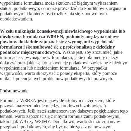
wypełnienie formularza może skutkować błędnym wykazaniem
statusu podatkowego, co może prowadzić do konfliktów z organami
podatkowymi i konieczności rozliczenia się z podwójnym
opodatkowaniem.
W celu uniknięcia konsekwencji niewłaściwego wypełnienia lub
niezłożenia formularza W8BEN, podmioty międzynarodowe
powinny dokładnie zapoznać się z wymogami wypełnienia
formularza i skonsultować się z profesjonalistą z dziedziny
podatków międzynarodowych.
Ważne jest, aby zrozumieć, jakie
informacje są wymagane w formularzu, jakie dokumenty należy
dołączyć oraz jakie są konsekwencje podatkowe związane z błędnym
wypełnieniem lub niezłożeniem formularza. W przypadku
wątpliwości, warto skorzystać z porady eksperta, który pomoże
uniknąć potencjalnych problemów podatkowych i prawnych.
Podsumowanie
Formularz W8BEN jest niezwykle istotnym narzędziem, które
pozwala na zrozumienie międzynarodowych zobowiązań
podatkowych. Jeśli jesteś zainteresowany dalszym pogłębianiem tego
tematu, warto zapoznać się z innymi formularzami podatkowymi,
takimi jak W9 czy W8IMY. Dodatkowo, warto śledzić zmiany w
przepisach podatkowych, aby być na bieżąco z najnowszymi