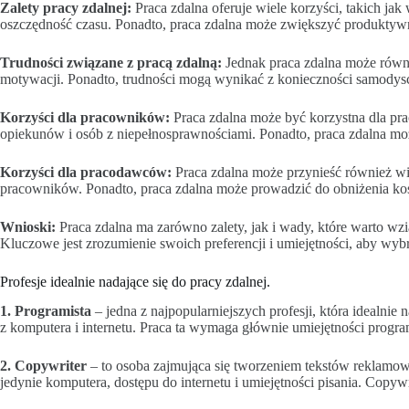
Zalety pracy zdalnej:
Praca zdalna oferuje wiele korzyści, takich ja
oszczędność czasu. Ponadto, praca zdalna może zwiększyć produkty
Trudności związane z pracą zdalną:
Jednak praca zdalna może równi
motywacji. Ponadto, trudności mogą wynikać z konieczności samodyscy
Korzyści dla pracowników:
Praca zdalna może być korzystna dla pr
opiekunów i osób z niepełnosprawnościami. Ponadto, praca zdalna moż
Korzyści dla pracodawców:
Praca zdalna może przynieść również wi
pracowników. Ponadto, praca zdalna może prowadzić do obniżenia kosz
Wnioski:
Praca zdalna ma zarówno zalety, jak i wady, które warto wz
Kluczowe jest zrozumienie swoich preferencji i umiejętności, aby wybra
Profesje idealnie nadające się do pracy zdalnej.
1. Programista
– jedna z najpopularniejszych profesji, która idealni
z komputera i internetu. Praca ta wymaga głównie umiejętności prog
2. Copywriter
– to osoba zajmująca się tworzeniem tekstów reklamow
jedynie komputera, dostępu do internetu i umiejętności pisania. Cop