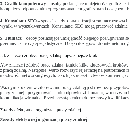
3. Grafik komputerowy
– osoby posiadające umiejętności graficzne, 
komputer z odpowiednim oprogramowaniem graficznym i dostępem do in
4. Konsultant SEO
– specjalista ds. optymalizacji stron internetowyc
wyniki w wyszukiwarkach. Konsultanci SEO mogą pracować zdalnie, po
5. Tłumacz
– osoby posiadające umiejętność biegłego posługiwania s
pisemne, ustne czy specjalistyczne. Dzięki dostępowi do internetu mog
Jak znaleźć i zdobyć pracę zdalną najważniejsze kroki.
Aby znaleźć i zdobyć pracę zdalną, istnieje kilka kluczowych kroków
z pracą zdalną. Następnie, warto rozważyć rejestrację na platformach r
możliwości networkingowych, takich jak uczestnictwo w konferencja
Ważnym krokiem w zdobywaniu pracy zdalnej jest również przygotowa
pracy zdalnej i przygotować na nie odpowiedzi. Ponadto, warto zwrócić
komunikacja wirtualna. Przed przystąpieniem do rozmowy kwalifikacyj
Zasady efektywnej organizacji pracy zdalnej.
Zasady efektywnej organizacji pracy zdalnej