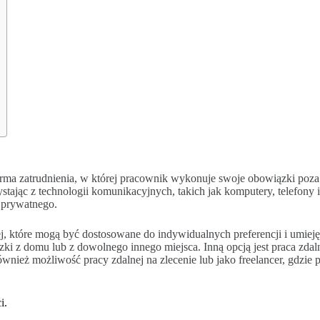
orma zatrudnienia, w której pracownik wykonuje swoje obowiązki poza
c z technologii komunikacyjnych, takich jak komputery, telefony i in
 prywatnego.
ej, które mogą być dostosowane do indywidualnych preferencji i umieję
zki z domu lub z dowolnego innego miejsca. Inną opcją jest praca zd
 również możliwość pracy zdalnej na zlecenie lub jako freelancer, gdz
i.