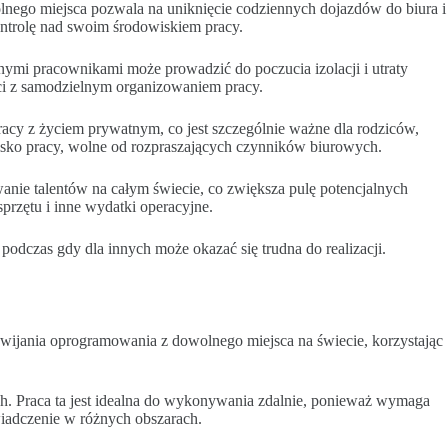
olnego miejsca pozwala na uniknięcie codziennych dojazdów do biura i
ntrolę nad swoim środowiskiem pracy.
nymi pracownikami może prowadzić do poczucia izolacji i utraty
ści z samodzielnym organizowaniem pracy.
cy z życiem prywatnym, co jest szczególnie ważne dla rodziców,
wisko pracy, wolne od rozpraszających czynników biurowych.
nie talentów na całym świecie, co zwiększa pulę potencjalnych
przętu i inne wydatki operacyjne.
odczas gdy dla innych może okazać się trudna do realizacji.
rozwijania oprogramowania z dowolnego miejsca na świecie, korzystając
ch. Praca ta jest idealna do wykonywania zdalnie, ponieważ wymaga
wiadczenie w różnych obszarach.