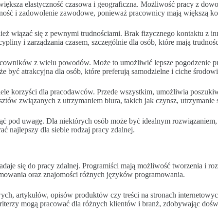
k większa elastyczność czasowa i geograficzna. Możliwość pracy z dow
wność i zadowolenie zawodowe, ponieważ pracownicy mają większą ko
eż wiązać się z pewnymi trudnościami. Brak fizycznego kontaktu z in
pliny i zarządzania czasem, szczególnie dla osób, które mają trudno
acowników z wielu powodów. Może to umożliwić lepsze pogodzenie pra
e być atrakcyjna dla osób, które preferują samodzielne i ciche środo
ele korzyści dla pracodawców. Przede wszystkim, umożliwia poszukiwa
tów związanych z utrzymaniem biura, takich jak czynsz, utrzymanie s
iąć pod uwagę. Dla niektórych osób może być idealnym rozwiązaniem, p
ć najlepszy dla siebie rodzaj pracy zdalnej.
e nadaje się do pracy zdalnej. Programiści mają możliwość tworzenia i 
ramowania oraz znajomości różnych języków programowania.
ych, artykułów, opisów produktów czy treści na stronach internetowy
ywriterzy mogą pracować dla różnych klientów i branż, zdobywając doś