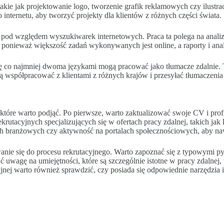
takie jak projektowanie logo, tworzenie grafik reklamowych czy ilustr
ternetu, aby tworzyć projekty dla klientów z różnych części świata.
h pod względem wyszukiwarek internetowych. Praca ta polega na analizi
nieważ większość zadań wykonywanych jest online, a raporty i anali
ię co najmniej dwoma językami mogą pracować jako tłumacze zdalnie.
ą współpracować z klientami z różnych krajów i przesyłać tłumaczenia 
, które warto podjąć. Po pierwsze, warto zaktualizować swoje CV i pr
ekrutacyjnych specjalizujących się w ofertach pracy zdalnej, takich jak
ch branżowych czy aktywność na portalach społecznościowych, aby na
nie się do procesu rekrutacyjnego. Warto zapoznać się z typowymi 
 uwagę na umiejętności, które są szczególnie istotne w pracy zdalnej,
nej warto również sprawdzić, czy posiada się odpowiednie narzędzia i