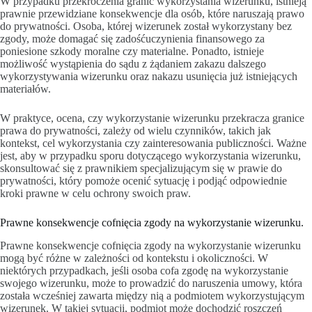
W przypadku przekroczenia granic wykorzystania wizerunku, istnieją
prawnie przewidziane konsekwencje dla osób, które naruszają prawo
do prywatności. Osoba, której wizerunek został wykorzystany bez
zgody, może domagać się zadośćuczynienia finansowego za
poniesione szkody moralne czy materialne. Ponadto, istnieje
możliwość wystąpienia do sądu z żądaniem zakazu dalszego
wykorzystywania wizerunku oraz nakazu usunięcia już istniejących
materiałów.
W praktyce, ocena, czy wykorzystanie wizerunku przekracza granice
prawa do prywatności, zależy od wielu czynników, takich jak
kontekst, cel wykorzystania czy zainteresowania publiczności. Ważne
jest, aby w przypadku sporu dotyczącego wykorzystania wizerunku,
skonsultować się z prawnikiem specjalizującym się w prawie do
prywatności, który pomoże ocenić sytuację i podjąć odpowiednie
kroki prawne w celu ochrony swoich praw.
Prawne konsekwencje cofnięcia zgody na wykorzystanie wizerunku.
Prawne konsekwencje cofnięcia zgody na wykorzystanie wizerunku
mogą być różne w zależności od kontekstu i okoliczności. W
niektórych przypadkach, jeśli osoba cofa zgodę na wykorzystanie
swojego wizerunku, może to prowadzić do naruszenia umowy, która
została wcześniej zawarta między nią a podmiotem wykorzystującym
wizerunek. W takiej sytuacji, podmiot może dochodzić roszczeń