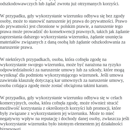
odszkodowawczych lub żądać zwrotu już otrzymanych korzyści.
W przypadku, gdy wykorzystanie wizerunku odbywa się bez zgody
osoby, może to stanowić naruszenie jej prawa do prywatności. Prawo
do prywatności jest chronione w polskim prawie, a naruszenie tego
prawa może prowadzić do konsekwencji prawnych, takich jak żądanie
zaprzestania dalszego wykorzystania wizerunku, żądanie usunięcia
materiałów związanych z daną osobą lub żądanie odszkodowania za
naruszenie prawa.
W niektórych przypadkach, osoba, która cofnęła zgodę na
wykorzystanie swojego wizerunku, może być narażona na ryzyko
odpowiedzialności za naruszenie umowy lub za szkody, które mogą
wyniknąć dla podmiotu wykorzystującego wizerunek. Jeśli umowa
zawierała klauzulę dotyczącą kar umownych za naruszenie umowy,
osoba cofająca zgodę może zostać obciążona takimi karam.
W przypadku, gdy wykorzystanie wizerunku odbywa się w celach
komercyjnych, osoba, która cofnęła zgodę, może również stracić
możliwość korzystania z określonych korzyści lub promocji, które
były związane z wykorzystaniem jej wizerunku. Może to mieć
negatywny wpływ na reputację i dochody danej osoby, zwłaszcza jeśli
wykorzystanie wizerunku było istotnym elementem jej działalności
biznesowej.