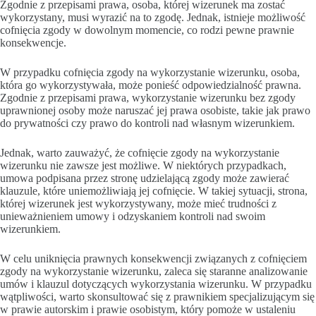
Zgodnie z przepisami prawa, osoba, której wizerunek ma zostać
wykorzystany, musi wyrazić na to zgodę. Jednak, istnieje możliwość
cofnięcia zgody w dowolnym momencie, co rodzi pewne prawnie
konsekwencje.
W przypadku cofnięcia zgody na wykorzystanie wizerunku, osoba,
która go wykorzystywała, może ponieść odpowiedzialność prawna.
Zgodnie z przepisami prawa, wykorzystanie wizerunku bez zgody
uprawnionej osoby może naruszać jej prawa osobiste, takie jak prawo
do prywatności czy prawo do kontroli nad własnym wizerunkiem.
Jednak, warto zauważyć, że cofnięcie zgody na wykorzystanie
wizerunku nie zawsze jest możliwe. W niektórych przypadkach,
umowa podpisana przez stronę udzielającą zgody może zawierać
klauzule, które uniemożliwiają jej cofnięcie. W takiej sytuacji, strona,
której wizerunek jest wykorzystywany, może mieć trudności z
unieważnieniem umowy i odzyskaniem kontroli nad swoim
wizerunkiem.
W celu uniknięcia prawnych konsekwencji związanych z cofnięciem
zgody na wykorzystanie wizerunku, zaleca się staranne analizowanie
umów i klauzul dotyczących wykorzystania wizerunku. W przypadku
wątpliwości, warto skonsultować się z prawnikiem specjalizującym się
w prawie autorskim i prawie osobistym, który pomoże w ustaleniu