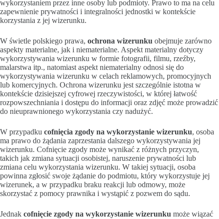
wykorzystaniem przez inne osoby lub podmioty. Prawo to ma na celu
zapewnienie prywatności i integralności jednostki w kontekście
korzystania z jej wizerunku.
W świetle polskiego prawa,
ochrona wizerunku
obejmuje zarówno
aspekty materialne, jak i niematerialne. Aspekt materialny dotyczy
wykorzystywania wizerunku w formie fotografii, filmu, rzeźby,
malarstwa itp., natomiast aspekt niematerialny odnosi się do
wykorzystywania wizerunku w celach reklamowych, promocyjnych
lub komercyjnych. Ochrona wizerunku jest szczególnie istotna w
kontekście dzisiejszej cyfrowej rzeczywistości, w której łatwość
rozpowszechniania i dostępu do informacji oraz zdjęć może prowadzić
do nieuprawnionego wykorzystania czy nadużyć.
W przypadku
cofnięcia zgody na wykorzystanie wizerunku
, osoba
ma prawo do żądania zaprzestania dalszego wykorzystywania jej
wizerunku. Cofnięcie zgody może wynikać z różnych przyczyn,
takich jak zmiana sytuacji osobistej, naruszenie prywatności lub
zmiana celu wykorzystania wizerunku. W takiej sytuacji, osoba
powinna zgłosić swoje żądanie do podmiotu, który wykorzystuje jej
wizerunek, a w przypadku braku reakcji lub odmowy, może
skorzystać z pomocy prawnika i wystąpić z pozwem do sądu.
Jednak
cofnięcie zgody na wykorzystanie wizerunku
może wiązać