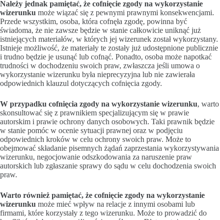
Należy jednak pamiętać, że cofnięcie zgody na wykorzystanie
wizerunku
może wiązać się z pewnymi prawnymi konsekwencjami.
Przede wszystkim, osoba, która cofnęła zgodę, powinna być
świadoma, że nie zawsze będzie w stanie całkowicie uniknąć już
istniejących materiałów, w których jej wizerunek został wykorzystany.
Istnieje możliwość, że materiały te zostały już udostępnione publicznie
i trudno będzie je usunąć lub cofnąć. Ponadto, osoba może napotkać
trudności w dochodzeniu swoich praw, zwłaszcza jeśli umowa o
wykorzystanie wizerunku była nieprecyzyjna lub nie zawierała
odpowiednich klauzul dotyczących cofnięcia zgody.
W przypadku cofnięcia zgody na wykorzystanie wizerunku
, warto
skonsultować się z prawnikiem specjalizującym się w prawie
autorskim i prawie ochrony danych osobowych. Taki prawnik będzie
w stanie pomóc w ocenie sytuacji prawnej oraz w podjęciu
odpowiednich kroków w celu ochrony swoich praw. Może to
obejmować składanie pisemnych żądań zaprzestania wykorzystywania
wizerunku, negocjowanie odszkodowania za naruszenie praw
autorskich lub zgłaszanie sprawy do sądu w celu dochodzenia swoich
praw.
Warto również pamiętać, że cofnięcie zgody na wykorzystanie
wizerunku
może mieć wpływ na relacje z innymi osobami lub
firmami, które korzystały z tego wizerunku. Może to prowadzić do