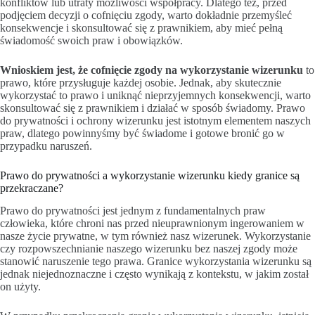
konfliktów lub utraty możliwości współpracy. Dlatego też, przed
podjęciem decyzji o cofnięciu zgody, warto dokładnie przemyśleć
konsekwencje i skonsultować się z prawnikiem, aby mieć pełną
świadomość swoich praw i obowiązków.
Wnioskiem jest, że cofnięcie zgody na wykorzystanie wizerunku
to
prawo, które przysługuje każdej osobie. Jednak, aby skutecznie
wykorzystać to prawo i uniknąć nieprzyjemnych konsekwencji, warto
skonsultować się z prawnikiem i działać w sposób świadomy. Prawo
do prywatności i ochrony wizerunku jest istotnym elementem naszych
praw, dlatego powinnyśmy być świadome i gotowe bronić go w
przypadku naruszeń.
Prawo do prywatności a wykorzystanie wizerunku kiedy granice są
przekraczane?
Prawo do prywatności jest jednym z fundamentalnych praw
człowieka, które chroni nas przed nieuprawnionym ingerowaniem w
nasze życie prywatne, w tym również nasz wizerunek. Wykorzystanie
czy rozpowszechnianie naszego wizerunku bez naszej zgody może
stanowić naruszenie tego prawa. Granice wykorzystania wizerunku są
jednak niejednoznaczne i często wynikają z kontekstu, w jakim został
on użyty.